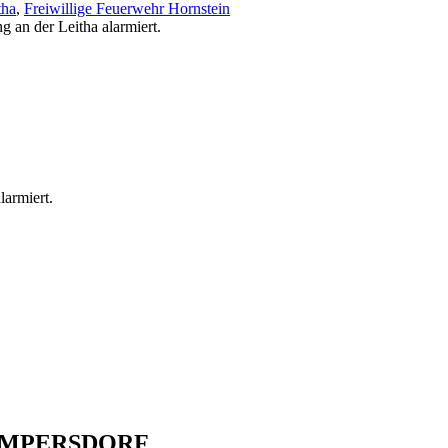
tha
,
Freiwillige Feuerwehr Hornstein
an der Leitha alarmiert.
armiert.
 WAMPERSDORF