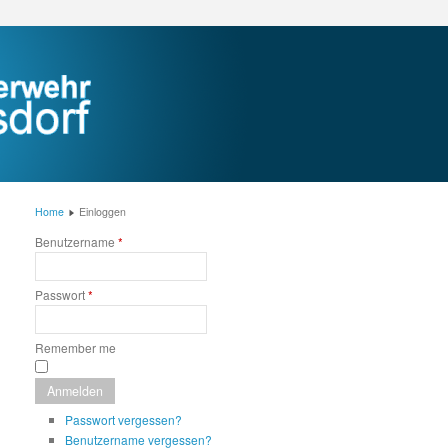
Home
Einloggen
Benutzername
*
Passwort
*
Remember me
Anmelden
Passwort vergessen?
Benutzername vergessen?