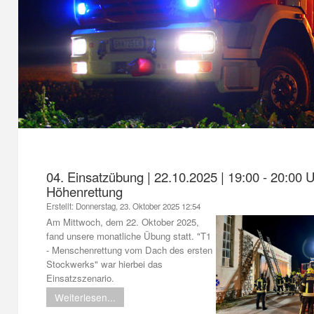
1
2
3
4
04. Einsatzübung | 22.10.2025 | 19:00 - 20:00 U
Höhenrettung
Erstellt: Donnerstag, 23. Oktober 2025 12:54
Am Mittwoch, dem 22. Oktober 2025,
fand unsere monatliche Übung statt. "T1
- Menschenrettung vom Dach des ersten
Stockwerks" war hierbei das
Einsatzszenario.
Weiterlesen...