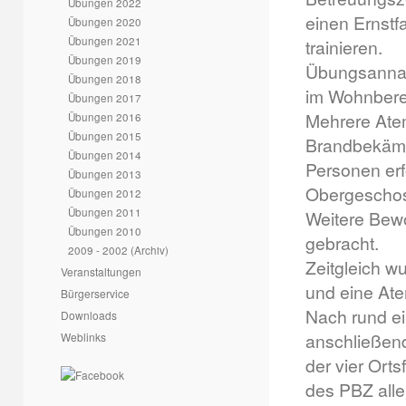
Übungen 2022
einen Ernstfa
Übungen 2020
Übungen 2021
trainieren.
Übungen 2019
Übungsannah
Übungen 2018
im Wohnbere
Übungen 2017
Mehrere Ate
Übungen 2016
Übungen 2015
Brandbekämpf
Übungen 2014
Personen erf
Übungen 2013
Obergescho
Übungen 2012
Übungen 2011
Weitere Bewo
Übungen 2010
gebracht.
2009 - 2002 (Archiv)
Zeitgleich w
Veranstaltungen
und eine Ate
Bürgerservice
Nach rund ei
Downloads
anschließen
Weblinks
der vier Ort
des PBZ all