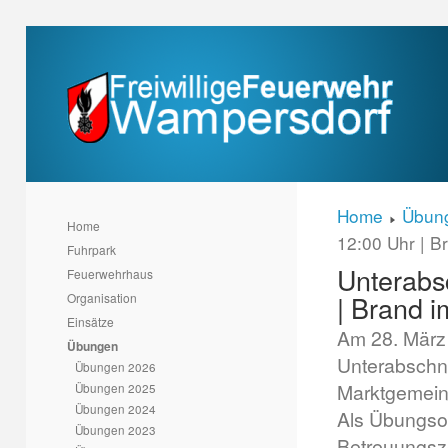
Home
Übun
Home
12:00 Uhr | B
Fuhrpark
Unterabsc
Feuerwehrhaus
| Brand 
Organisation
Einsätze
Am 28. März
Übungen
Unterabschn
Übungen 2026
Marktgemeind
Übungen 2025
Übungen 2024
Als Übungsob
Übungen 2023
Betreuungsze