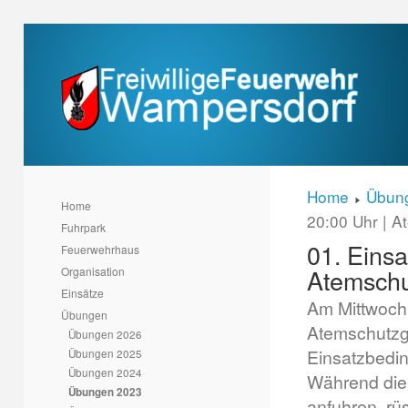
Home
Übun
Home
20:00 Uhr | 
Fuhrpark
01. Einsa
Feuerwehrhaus
Atemsch
Organisation
Einsätze
Am Mittwoch
Übungen
Atemschutzge
Übungen 2026
Einsatzbedi
Übungen 2025
Übungen 2024
Während die
Übungen 2023
anfuhren, rü