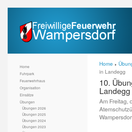
Home
Übun
Home
in Landegg
Fuhrpark
10. Übun
Feuerwehrhaus
Landegg
Organisation
Einsätze
Am Freitag,
Übungen
Atemschutzü
Übungen 2026
Übungen 2025
Wampersdorf 
Übungen 2024
Übungen 2023