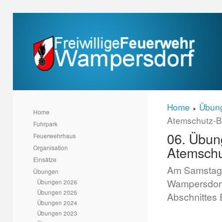
Home
Übun
Home
Atemschutz-B
Fuhrpark
06. Übung
Feuerwehrhaus
Atemschu
Organisation
Einsätze
Am Samstag,
Übungen
Wampersdorf
Übungen 2026
Übungen 2025
Abschnittes E
Übungen 2024
Übungen 2023