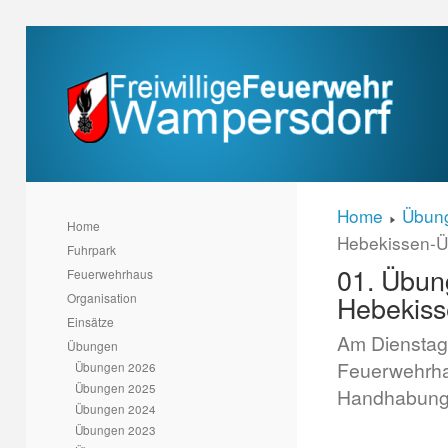
Home
Übun
Home
Hebekissen-
Fuhrpark
01. Übung
Feuerwehrhaus
Hebekis
Organisation
Einsätze
Am Dienstag,
Übungen
Feuerwehrhau
Übungen 2026
Übungen 2025
Handhabung 
Übungen 2024
Übungen 2023