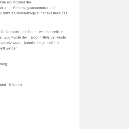
urde ein Mitglied des
Nach einer Verletzungsanamnese und
d mittels Schaufeltrage zur Triagestelle des
Dafür musste ein Baum, welcher seitlich
ten Zug wurde der Traktor mittels Seilwinde
ersetz wurde, konnte der „verunfallte“
ellt werden.
hung.
 und 15 Mann)