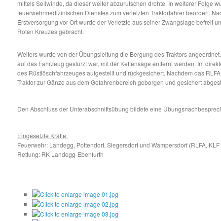
mittels Seilwinde, da dieser weiter abzurutschen drohte. In weiterer Folge w
feuerwehrmedizinischen Dienstes zum verletzten Traktorfahrer beordert. 
Erstversorgung vor Ort wurde der Verletzte aus seiner Zwangslage befreit un
Roten Kreuzes gebracht.
Weiters wurde von der Übungsleitung die Bergung des Traktors angeordnet. 
auf das Fahrzeug gestürzt war, mit der Kettensäge entfernt werden. Im direk
des Rüstlöschfahrzeuges aufgestellt und rückgesichert. Nachdem das RLFA v
Traktor zur Gänze aus dem Gefahrenbereich geborgen und gesichert abgest
Den Abschluss der Unterabschnittsübung bildete eine Übungsnachbesprec
Eingesetzte Kräfte:
Feuerwehr: Landegg, Pottendorf, Siegersdorf und Wampersdorf (RLFA, KLF
Rettung: RK Landegg-Ebenfurth