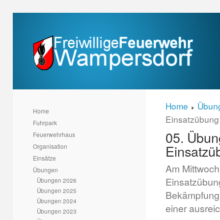
Home
Übun
Home
Einsatzübung
Fuhrpark
05. Übung
Feuerwehrhaus
Einsatzü
Organisation
Einsätze
Am Mittwoch,
Übungen
Einsatzübun
Übungen 2026
Übungen 2025
Bekämpfung 
Übungen 2024
einer ausre
Übungen 2023