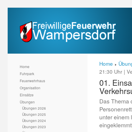
Home
Übun
Home
21:30 Uhr | V
Fuhrpark
01. Einsa
Feuerwehrhaus
Verkehrs
Organisation
Einsätze
Das Thema d
Übungen
Personenrett
Übungen 2026
Übungen 2025
unter einem 
Übungen 2024
eingeklemmt
Übungen 2023