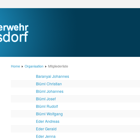
Home
Organisation
Mitgliederliste
Baranyai Johannes
Blüml Christian
Blüml Johannes
Blüml Josef
Blüml Rudolf
Blüml Wolfgang
Eder Andreas
Eder Gerald
Eder Jenna