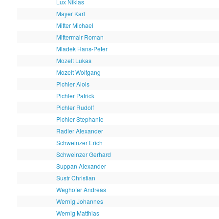
Lux Niklas
Mayer Karl
Mitter Michael
Mittermair Roman
Mladek Hans-Peter
Mozelt Lukas
Mozelt Wolfgang
Pichler Alois
Pichler Patrick
Pichler Rudolf
Pichler Stephanie
Radler Alexander
Schweinzer Erich
Schweinzer Gerhard
Suppan Alexander
Sustr Christian
Weghofer Andreas
Wernig Johannes
Wernig Matthias