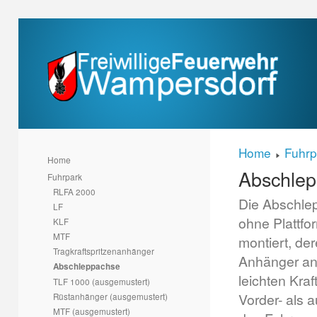
Home
Fuhrp
Home
Abschle
Fuhrpark
RLFA 2000
Die Abschle
LF
ohne Plattfor
KLF
MTF
montiert, de
Tragkraftspritzenanhänger
Anhänger ang
Abschleppachse
leichten Kra
TLF 1000 (ausgemustert)
Vorder- als
Rüstanhänger (ausgemustert)
MTF (ausgemustert)