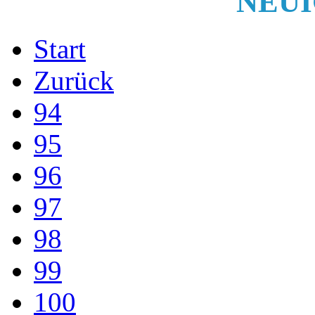
NEUI
Start
Zurück
94
95
96
97
98
99
100