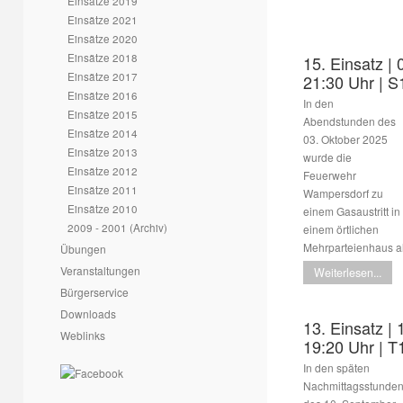
Einsätze 2019
Einsätze 2021
Einsätze 2020
Einsätze 2018
15. Einsatz | 
Einsätze 2017
21:30 Uhr | S1
Einsätze 2016
In den
Einsätze 2015
Abendstunden des
Einsätze 2014
03. Oktober 2025
Einsätze 2013
wurde die
Einsätze 2012
Feuerwehr
Einsätze 2011
Wampersdorf zu
Einsätze 2010
einem Gasaustritt in
2009 - 2001 (Archiv)
einem örtlichen
Mehrparteienhaus al
Übungen
Veranstaltungen
Weiterlesen...
Bürgerservice
Downloads
13. Einsatz | 
Weblinks
19:20 Uhr | 
In den späten
Nachmittagsstunde