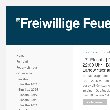
Home
Einsätze
Einsä
Home
17. Einsatz | 
Fuhrpark
22:00 Uhr | 
Feuerwehrhaus
Landwirtschaf
Organisation
Am Dienstagabend,
Einsätze
02.12.2025 wurden w
Einsätze 2026
der zweithöchsten A
Einsätze 2025
zu einem Gebäudeb
Einsätze 2024
nach Siegersdorf ala
Einsätze 2023
Weiterlesen...
Einsätze 2022