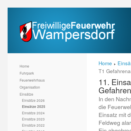
Home
Einsä
Home
T1 Gefahren
Fuhrpark
11. Einsa
Feuerwehrhaus
Gefahre
Organisation
Einsätze
In den Nach
Einsätze 2026
die Feuerwe
Einsätze 2025
Einsätze 2024
Einsatz mit 
Einsätze 2023
Feldweg alar
Einsätze 2022
Ein abgebro