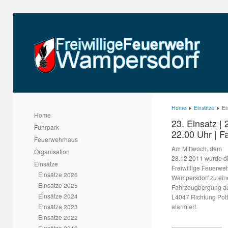
Home
Einsätze
Ei
Home
23. Einsatz | 
Fuhrpark
22.00 Uhr | 
Feuerwehrhaus
Am Mittwoch, dem
Organisation
28.12.2011 wurde d
Einsätze
Freiwillige Feuerwe
Einsätze 2026
Wampersdorf zu ein
Einsätze 2025
Fahrzeugbergung au
Einsätze 2024
L4047 Richtung Pott
Einsätze 2023
alarmiert.
Einsätze 2022
Einsätze 2019