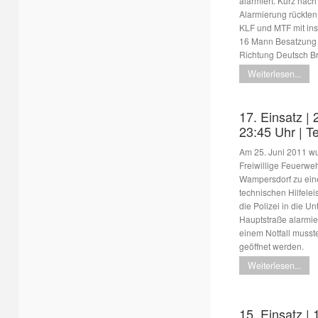
alarmiert. Kurz nach
Alarmierung rückten
KLF und MTF mit in
16 Mann Besatzung 
Richtung Deutsch Br
Weiterlesen...
17. Einsatz | 
23:45 Uhr | T
Am 25. Juni 2011 w
Freiwillige Feuerwe
Wampersdorf zu ein
technischen Hilfelei
die Polizei in die Un
Hauptstraße alarmie
einem Notfall musst
geöffnet werden.
Weiterlesen...
15. Einsatz | 