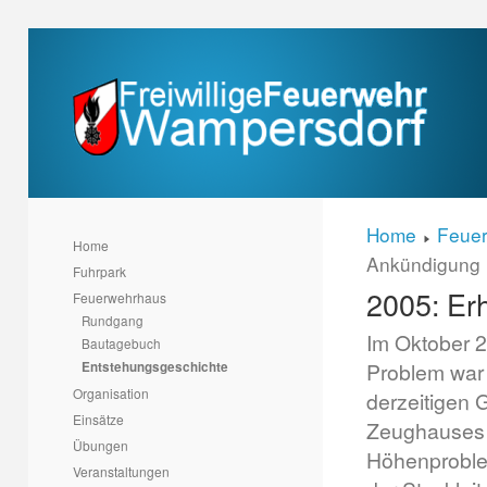
Home
Feue
Home
Ankündigung
Fuhrpark
2005: Er
Feuerwehrhaus
Rundgang
Im Oktober 2
Bautagebuch
Problem war
Entstehungsgeschichte
Organisation
derzeitigen 
Einsätze
Zeughauses 
Übungen
Höhenproble
Veranstaltungen