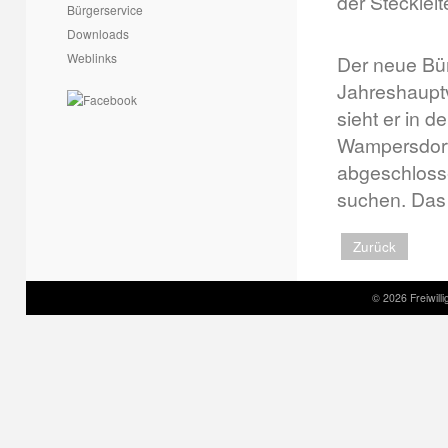
der Steckleit
Bürgerservice
Downloads
Weblinks
Der neue Bür
Jahreshaupt
sieht er in 
Wampersdorf.
abgeschlosse
suchen. Das 
Zurück
© 2026 Freiwil