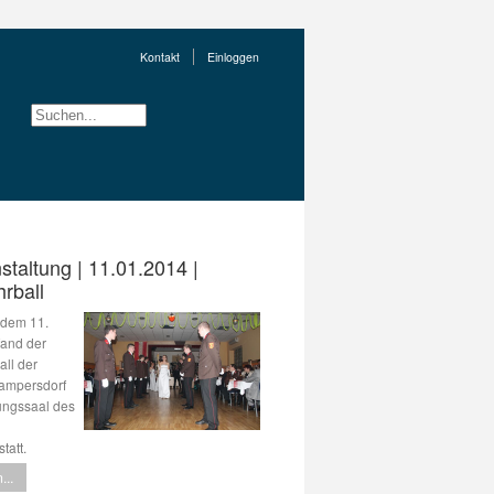
Kontakt
Einloggen
staltung | 11.01.2014 |
rball
 dem 11.
fand der
all der
ampersdorf
ungssaal des
tatt.
...