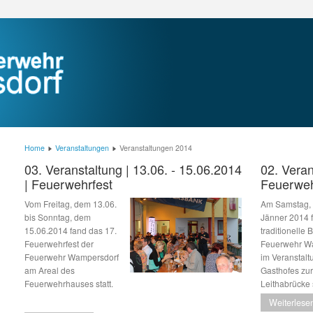
Home
Veranstaltungen
Veranstaltungen 2014
03. Veranstaltung | 13.06. - 15.06.2014
02. Veran
| Feuerwehrfest
Feuerweh
Vom Freitag, dem 13.06.
Am Samstag,
bis Sonntag, dem
Jänner 2014 
15.06.2014 fand das 17.
traditionelle B
Feuerwehrfest der
Feuerwehr W
Feuerwehr Wampersdorf
im Veranstalt
am Areal des
Gasthofes zur
Feuerwehrhauses statt.
Leithabrücke s
Weiterlesen