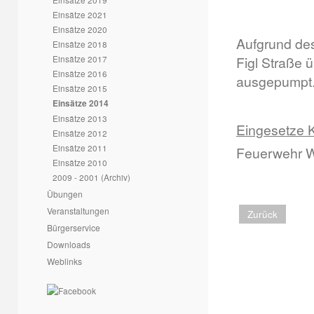
Einsätze 2021
Einsätze 2020
Aufgrund des
Einsätze 2018
Einsätze 2017
Figl Straße ü
Einsätze 2016
ausgepumpt
Einsätze 2015
Einsätze 2014
Einsätze 2013
Eingesetze K
Einsätze 2012
Einsätze 2011
Feuerwehr W
Einsätze 2010
2009 - 2001 (Archiv)
Übungen
Veranstaltungen
Zurück
Bürgerservice
Downloads
Weblinks